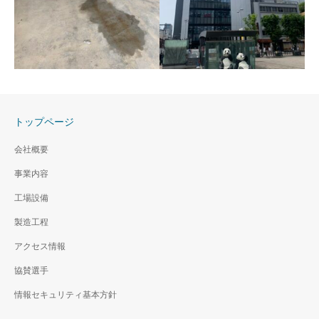
写真
チャンバーボックス-現場
写真
チャンバーボックス-現場写真
トップページ
アルミカットパネル-現場
会社概要
チャンバーボックス-現場
写真
事業内容
写真
チャンバーボックス-現場写真
工場設備
製造工程
アクセス情報
協賛選手
情報セキュリティ基本方針