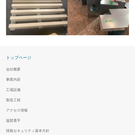
軒先金物-工場写真
軒先金物
トップページ
ルーバーモックアップ
会社概要
ルーバーモックアップ
事業内容
チャンバーボックス-工場
写真
工場設備
チャンバーボックス 工場製
製造工程
作写真
アクセス情報
協賛選手
情報セキュリティ基本方針